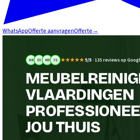
WhatsApp
Offerte aanvragen
Offerte
→
★★★★★
5/5
·
135 reviews op Goog
NR
EV
MD
FS
MEUBELREINIGI
VLAARDINGEN
PROFESSIONEEL
JOU THUIS