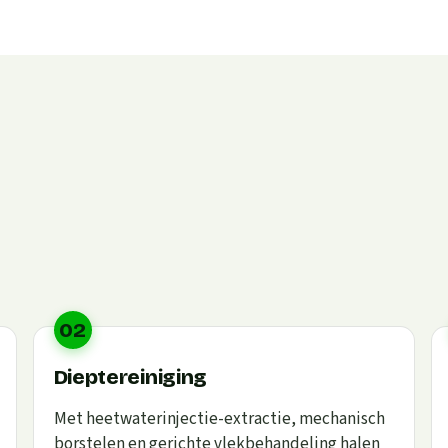
02
Dieptereiniging
Met heetwaterinjectie-extractie, mechanisch
borstelen en gerichte vlekbehandeling halen