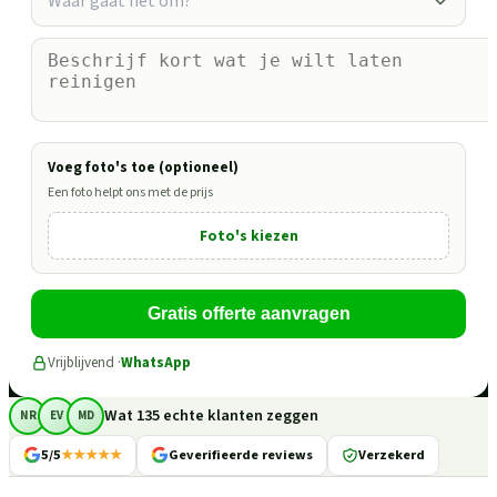
Waar gaat het om?
Voeg foto's toe (optioneel)
Een foto helpt ons met de prijs
Foto's kiezen
Gratis offerte aanvragen
Vrijblijvend ·
WhatsApp
Wat 135 echte klanten zeggen
NR
EV
MD
5/5
★★★★★
Geverifieerde reviews
Verzekerd