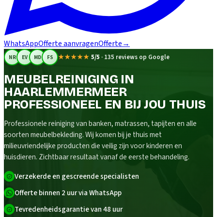
WhatsApp
Offerte aanvragen
Offerte
→
★★★★★
5/5
·
135 reviews op Google
NR
EV
MD
FS
MEUBELREINIGING IN
HAARLEMMERMEER
PROFESSIONEEL EN BIJ JOU THUIS
Professionele reiniging van banken, matrassen, tapijten en alle
soorten meubelbekleding. Wij komen bij je thuis met
milieuvriendelijke producten die veilig zijn voor kinderen en
huisdieren. Zichtbaar resultaat vanaf de eerste behandeling.
Verzekerde en gescreende specialisten
Offerte binnen 2 uur via WhatsApp
Tevredenheidsgarantie van 48 uur