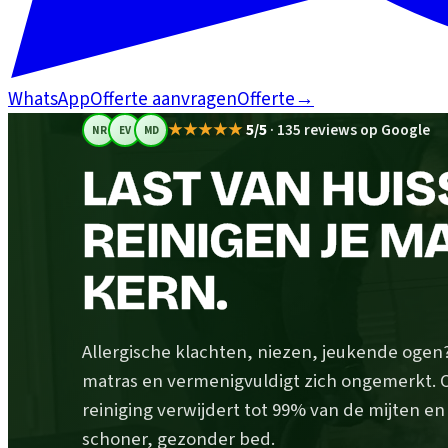
WhatsApp
Offerte aanvragen
Offerte
→
★★★★★
5/5
·
135 reviews op Google
NR
EV
MD
LAST VAN HUIS
REINIGEN JE MA
KERN.
Allergische klachten, niezen, jeukende ogen? H
matras en vermenigvuldigt zich ongemerkt.
reiniging verwijdert tot 99% van de mijten e
schoner, gezonder bed.