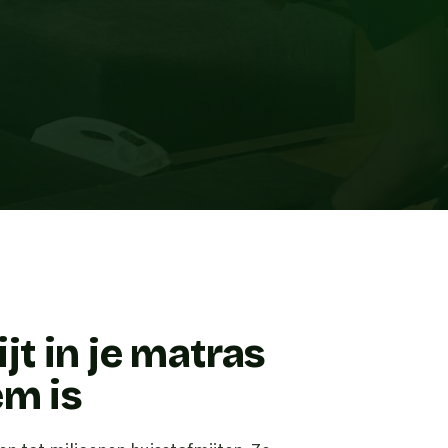
t in je matras
em is