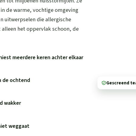
 tot miljoenen huisstofmijten. Ze
n in de warme, vochtige omgeving
un uitwerpselen die allergische
 alleen het oppervlak schoon, de
niest meerdere keren achter elkaar
in de ochtend
Gescreend t
wd wakker
niet weggaat