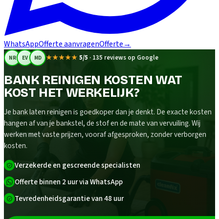
WhatsApp
Offerte aanvragen
Offerte
→
★★★★★
5/5
·
135 reviews op Google
NR
EV
MD
BANK REINIGEN KOSTEN WAT
KOST HET WERKELIJK?
Je bank laten reinigen is goedkoper dan je denkt. De exacte kosten
hangen af van je bankstel, de stof en de mate van vervuiling. Wij
werken met vaste prijzen, vooraf afgesproken, zonder verborgen
kosten.
Verzekerde en gescreende specialisten
Offerte binnen 2 uur via WhatsApp
Tevredenheidsgarantie van 48 uur