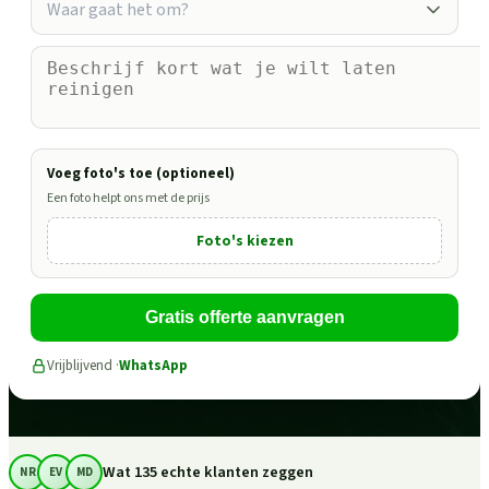
Waar gaat het om?
Voeg foto's toe (optioneel)
Een foto helpt ons met de prijs
Foto's kiezen
Gratis offerte aanvragen
Vrijblijvend ·
WhatsApp
Wat 135 echte klanten zeggen
NR
EV
MD