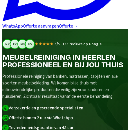
WhatsApp
Offerte aanvragen
Offerte
→
★★★★★
5/5
·
135 reviews op Google
NR
EV
MD
FS
MEUBELREINIGING IN HEERLEN
PROFESSIONEEL EN BIJ JOU THUIS
Professionele reiniging van banken, matrassen, tapijten en alle
soorten meubelbekleding. Wij komen bij je thuis met
milieuvriendelijke producten die veilig zijn voor kinderen en
huisdieren. Zichtbaar resultaat vanaf de eerste behandeling.
Verzekerde en gescreende specialisten
Offerte binnen 2 uur via WhatsApp
Tevredenheidsgarantie van 48 uur