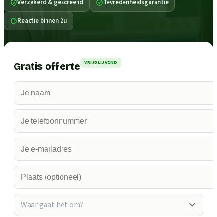
Verzekerd & gescreend
Tevredenheidsgarantie
Reactie binnen 2u
VRIJBLIJVEND
Gratis offerte
Waar gaat het om?