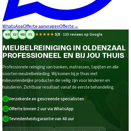
WhatsApp
Offerte aanvragen
Offerte
→
★★★★★
5/5
·
135 reviews op Google
NR
EV
MD
FS
MEUBELREINIGING IN OLDENZAAL
PROFESSIONEEL EN BIJ JOU THUIS
Professionele reiniging van banken, matrassen, tapijten en alle
soorten meubelbekleding. Wij komen bij je thuis met
milieuvriendelijke producten die veilig zijn voor kinderen en
huisdieren. Zichtbaar resultaat vanaf de eerste behandeling.
Verzekerde en gescreende specialisten
Offerte binnen 2 uur via WhatsApp
Tevredenheidsgarantie van 48 uur