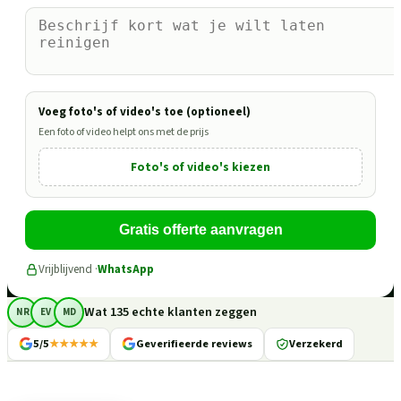
Voeg foto's of video's toe (optioneel)
Een foto of video helpt ons met de prijs
Foto's of video's kiezen
Gratis offerte aanvragen
Vrijblijvend ·
WhatsApp
Wat 135 echte klanten zeggen
NR
EV
MD
5/5
★★★★★
Geverifieerde reviews
Verzekerd