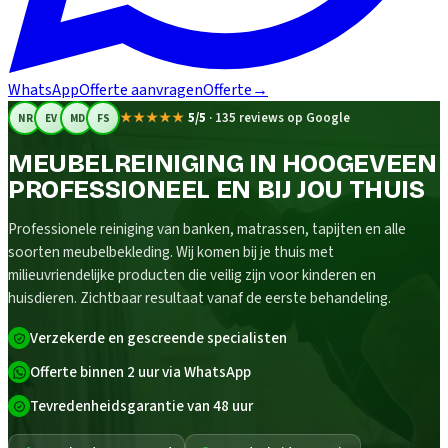
WhatsApp
Offerte aanvragen
Offerte
→
★★★★★
5/5
·
135 reviews op Google
NR
EV
MD
FS
MEUBELREINIGING IN HOOGEVEEN
PROFESSIONEEL EN BIJ JOU THUIS
Professionele reiniging van banken, matrassen, tapijten en alle
soorten meubelbekleding. Wij komen bij je thuis met
milieuvriendelijke producten die veilig zijn voor kinderen en
huisdieren. Zichtbaar resultaat vanaf de eerste behandeling.
Verzekerde en gescreende specialisten
Offerte binnen 2 uur via WhatsApp
Tevredenheidsgarantie van 48 uur