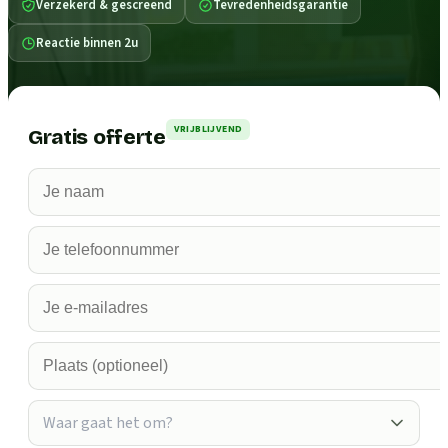
Verzekerd & gescreend
Tevredenheidsgarantie
Reactie binnen 2u
VRIJBLIJVEND
Gratis offerte
Waar gaat het om?