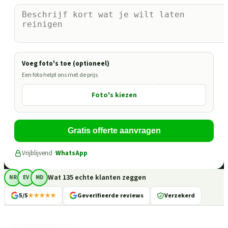
Voeg foto's toe (optioneel)
Een foto helpt ons met de prijs
Foto's kiezen
Gratis offerte aanvragen
Vrijblijvend ·
WhatsApp
Wat 135 echte klanten zeggen
NR
EV
MD
5/5
★★★★★
Geverifieerde reviews
Verzekerd