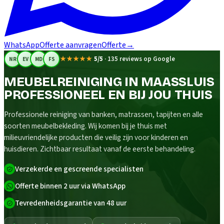
WhatsApp
Offerte aanvragen
Offerte
→
★★★★★
5/5
·
135 reviews op Google
NR
EV
MD
FS
MEUBELREINIGING IN MAASSLUIS
PROFESSIONEEL EN BIJ JOU THUIS
Professionele reiniging van banken, matrassen, tapijten en alle
soorten meubelbekleding. Wij komen bij je thuis met
milieuvriendelijke producten die veilig zijn voor kinderen en
huisdieren. Zichtbaar resultaat vanaf de eerste behandeling.
Verzekerde en gescreende specialisten
Offerte binnen 2 uur via WhatsApp
Tevredenheidsgarantie van 48 uur