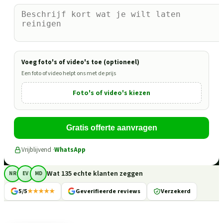
Voeg foto's of video's toe (optioneel)
Een foto of video helpt ons met de prijs
Foto's of video's kiezen
Gratis offerte aanvragen
Vrijblijvend ·
WhatsApp
Wat 135 echte klanten zeggen
NR
EV
MD
5/5
★★★★★
Geverifieerde reviews
Verzekerd