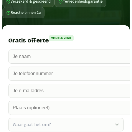
Verzekerd & gescreend
Tevredenheidsgarantie
Reactie binnen 2u
VRIJBLIJVEND
Gratis offerte
Waar gaat het om?