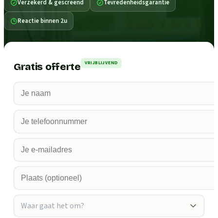
Verzekerd & gescreend
Tevredenheidsgarantie
Reactie binnen 2u
VRIJBLIJVEND
Gratis offerte
Waar gaat het om?