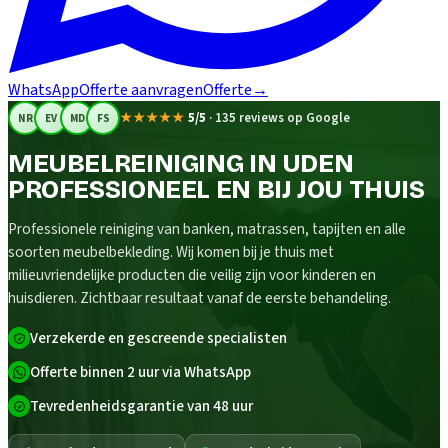
WhatsApp
Offerte aanvragen
Offerte
→
★★★★★
5/5
·
135 reviews op Google
NR
EV
MD
FS
MEUBELREINIGING IN UDEN
PROFESSIONEEL EN BIJ JOU THUIS
Professionele reiniging van banken, matrassen, tapijten en alle
soorten meubelbekleding. Wij komen bij je thuis met
milieuvriendelijke producten die veilig zijn voor kinderen en
huisdieren. Zichtbaar resultaat vanaf de eerste behandeling.
Verzekerde en gescreende specialisten
Offerte binnen 2 uur via WhatsApp
Tevredenheidsgarantie van 48 uur