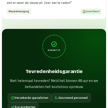
ziet er weer als nieuw uit. Zeer aan te raden!
”
Meubelreiniging
Geverifieerd
GARANTIE
Tevredenheidsgarantie
Niet helemaal tevreden? Meld het binnen 48 uur en we
behandelen het kosteloos opnieuw.
Verzekerde specialisten
Gescreend personeel
Eco producten