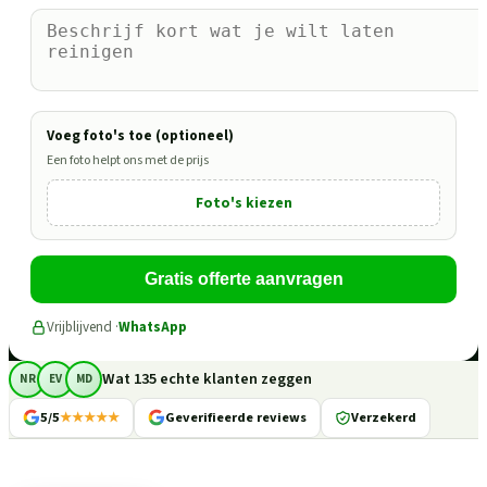
Voeg foto's toe (optioneel)
Een foto helpt ons met de prijs
Foto's kiezen
Gratis offerte aanvragen
Vrijblijvend ·
WhatsApp
Wat 135 echte klanten zeggen
NR
EV
MD
5/5
★★★★★
Geverifieerde reviews
Verzekerd