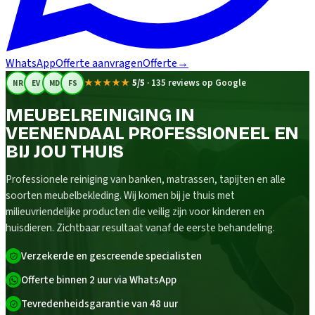
WhatsApp
Offerte aanvragen
Offerte
→
★★★★★
5/5
·
135 reviews op Google
NR
EV
MD
FS
MEUBELREINIGING IN
VEENENDAAL PROFESSIONEEL EN
BIJ JOU THUIS
Professionele reiniging van banken, matrassen, tapijten en alle
soorten meubelbekleding. Wij komen bij je thuis met
milieuvriendelijke producten die veilig zijn voor kinderen en
huisdieren. Zichtbaar resultaat vanaf de eerste behandeling.
Verzekerde en gescreende specialisten
Offerte binnen 2 uur via WhatsApp
Tevredenheidsgarantie van 48 uur