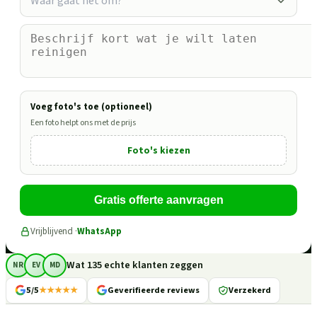
Waar gaat het om?
Voeg foto's toe (optioneel)
Een foto helpt ons met de prijs
Foto's kiezen
Gratis offerte aanvragen
Vrijblijvend ·
WhatsApp
Wat 135 echte klanten zeggen
NR
EV
MD
5/5
★★★★★
Geverifieerde reviews
Verzekerd