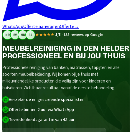
WhatsApp
Offerte aanvragen
Offerte
→
★★★★★
5/5
·
135 reviews op Google
NR
EV
MD
FS
MEUBELREINIGING IN DEN HELDER
PROFESSIONEEL EN BIJ JOU THUIS
Professionele reiniging van banken, matrassen, tapijten en alle
soorten meubelbekleding. Wij komen bij je thuis met
milieuvriendelijke producten die veilig zijn voor kinderen en
huisdieren. Zichtbaar resultaat vanaf de eerste behandeling.
Verzekerde en gescreende specialisten
Offerte binnen 2 uur via WhatsApp
Tevredenheidsgarantie van 48 uur