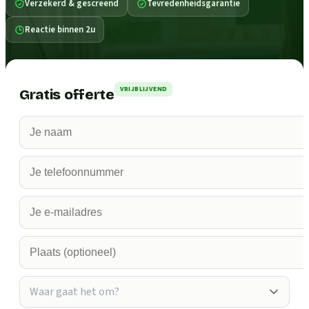
Verzekerd & gescreend
Tevredenheidsgarantie
Reactie binnen 2u
VRIJBLIJVEND
Gratis offerte
Waar gaat het om?