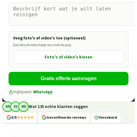
Voeg foto's of video's toe (optioneel)
Een foto of video helpt ons met de prijs
Foto's of video's kiezen
Gratis offerte aanvragen
Vrijblijvend ·
WhatsApp
Wat 135 echte klanten zeggen
NR
EV
MD
5/5
★★★★★
Geverifieerde reviews
Verzekerd