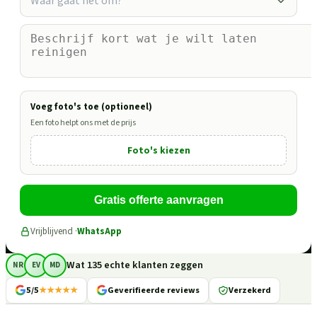
Waar gaat het om?
Voeg foto's toe (optioneel)
Een foto helpt ons met de prijs
Foto's kiezen
Gratis offerte aanvragen
Vrijblijvend ·
WhatsApp
Wat 135 echte klanten zeggen
NR
EV
MD
5/5
★★★★★
Geverifieerde reviews
Verzekerd