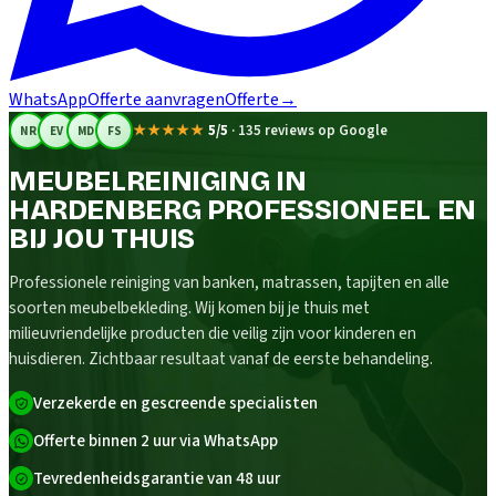
WhatsApp
Offerte aanvragen
Offerte
→
★★★★★
5/5
·
135 reviews op Google
NR
EV
MD
FS
MEUBELREINIGING IN
HARDENBERG PROFESSIONEEL EN
BIJ JOU THUIS
Professionele reiniging van banken, matrassen, tapijten en alle
soorten meubelbekleding. Wij komen bij je thuis met
milieuvriendelijke producten die veilig zijn voor kinderen en
huisdieren. Zichtbaar resultaat vanaf de eerste behandeling.
Verzekerde en gescreende specialisten
Offerte binnen 2 uur via WhatsApp
Tevredenheidsgarantie van 48 uur