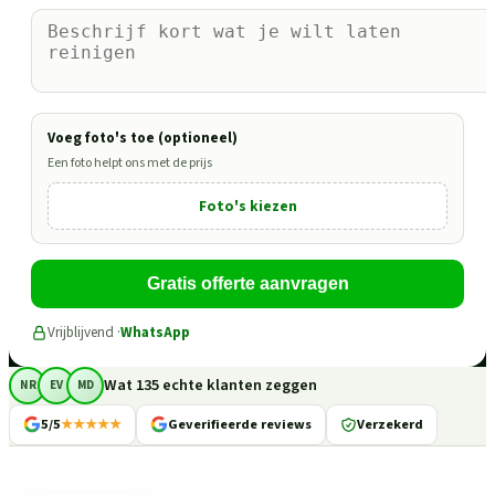
Voeg foto's toe (optioneel)
Een foto helpt ons met de prijs
Foto's kiezen
Gratis offerte aanvragen
Vrijblijvend ·
WhatsApp
Wat 135 echte klanten zeggen
NR
EV
MD
5/5
★★★★★
Geverifieerde reviews
Verzekerd