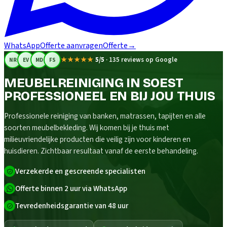
WhatsApp
Offerte aanvragen
Offerte
→
★★★★★
5/5
·
135 reviews op Google
NR
EV
MD
FS
MEUBELREINIGING IN SOEST
PROFESSIONEEL EN BIJ JOU THUIS
Professionele reiniging van banken, matrassen, tapijten en alle
soorten meubelbekleding. Wij komen bij je thuis met
milieuvriendelijke producten die veilig zijn voor kinderen en
huisdieren. Zichtbaar resultaat vanaf de eerste behandeling.
Verzekerde en gescreende specialisten
Offerte binnen 2 uur via WhatsApp
Tevredenheidsgarantie van 48 uur