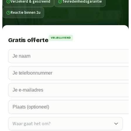
Verzekerd & gescreend
Tevredenheidsgarantie
Reactie binnen 2u
VRIJBLIJVEND
Gratis offerte
Waar gaat het om?