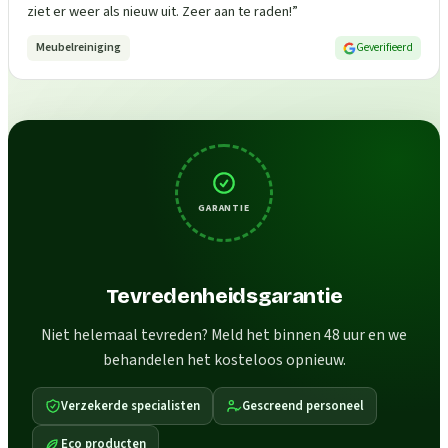
ziet er weer als nieuw uit. Zeer aan te raden!
”
Meubelreiniging
Geverifieerd
GARANTIE
Tevredenheidsgarantie
Niet helemaal tevreden? Meld het binnen 48 uur en we
behandelen het kosteloos opnieuw.
Verzekerde specialisten
Gescreend personeel
Eco producten