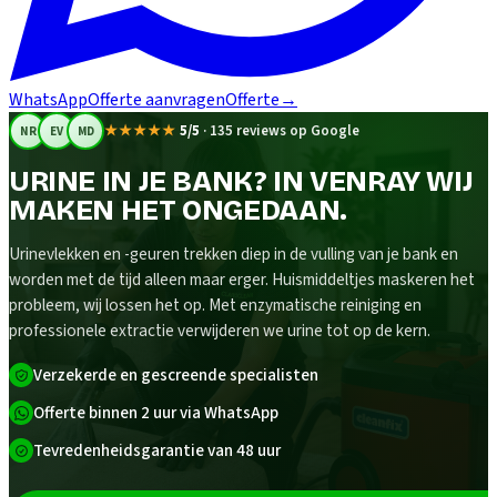
WhatsApp
Offerte aanvragen
Offerte
→
★★★★★
5/5
·
135 reviews op Google
NR
EV
MD
URINE IN JE BANK? IN VENRAY WIJ
MAKEN HET ONGEDAAN.
Urinevlekken en -geuren trekken diep in de vulling van je bank en
worden met de tijd alleen maar erger. Huismiddeltjes maskeren het
probleem, wij lossen het op. Met enzymatische reiniging en
professionele extractie verwijderen we urine tot op de kern.
Verzekerde en gescreende specialisten
Offerte binnen 2 uur via WhatsApp
Tevredenheidsgarantie van 48 uur