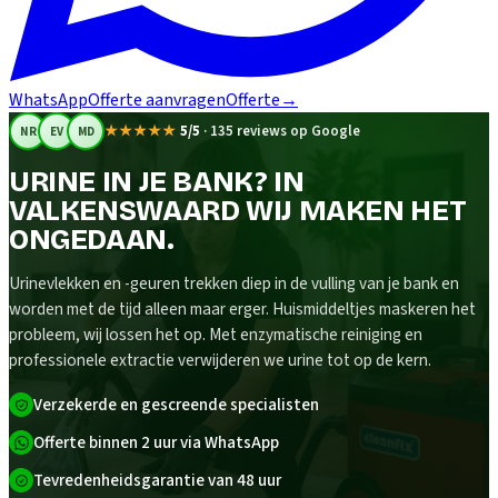
WhatsApp
Offerte aanvragen
Offerte
→
★★★★★
5/5
·
135 reviews op Google
NR
EV
MD
URINE IN JE BANK? IN
VALKENSWAARD WIJ MAKEN HET
ONGEDAAN.
Urinevlekken en -geuren trekken diep in de vulling van je bank en
worden met de tijd alleen maar erger. Huismiddeltjes maskeren het
probleem, wij lossen het op. Met enzymatische reiniging en
professionele extractie verwijderen we urine tot op de kern.
Verzekerde en gescreende specialisten
Offerte binnen 2 uur via WhatsApp
Tevredenheidsgarantie van 48 uur