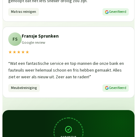
gehoopt dat het iets sneller droog zou zijn.
”
Matras reinigen
Geverifieerd
Fransje Sprunken
FS
Google review
★★★★★
“
Wat een fantastische service en top mannen die onze bank en
fauteuils weer helemaal schoon en fris hebben gemaakt. Alles
ziet er weer als nieuw uit. Zeer aan te raden!
”
Meubelreiniging
Geverifieerd
GARANTIE