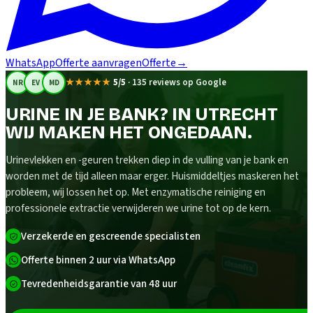
WhatsApp
Offerte aanvragen
Offerte
→
★★★★★
5/5
·
135 reviews op Google
NR
EV
MD
URINE IN JE BANK? IN UTRECHT
WIJ MAKEN HET ONGEDAAN.
Urinevlekken en -geuren trekken diep in de vulling van je bank en
worden met de tijd alleen maar erger. Huismiddeltjes maskeren het
probleem, wij lossen het op. Met enzymatische reiniging en
professionele extractie verwijderen we urine tot op de kern.
Verzekerde en gescreende specialisten
Offerte binnen 2 uur via WhatsApp
Tevredenheidsgarantie van 48 uur