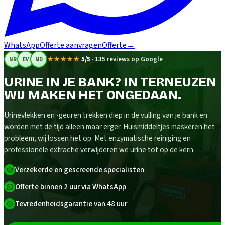
WhatsApp
Offerte aanvragen
Offerte
→
★★★★★
5/5
·
135 reviews op Google
NR
EV
MD
URINE IN JE BANK? IN TERNEUZEN
WIJ MAKEN HET ONGEDAAN.
Urinevlekken en -geuren trekken diep in de vulling van je bank en
worden met de tijd alleen maar erger. Huismiddeltjes maskeren het
probleem, wij lossen het op. Met enzymatische reiniging en
professionele extractie verwijderen we urine tot op de kern.
Verzekerde en gescreende specialisten
Offerte binnen 2 uur via WhatsApp
Tevredenheidsgarantie van 48 uur