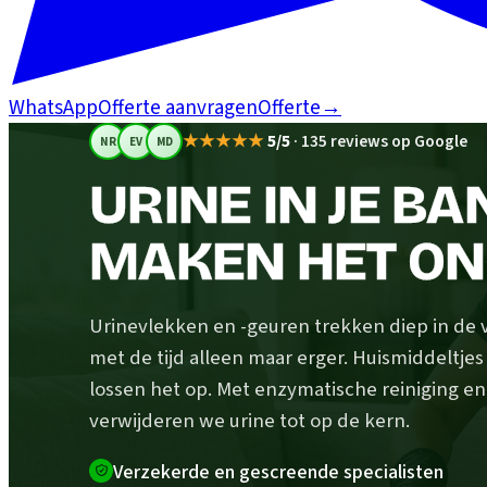
WhatsApp
Offerte aanvragen
Offerte
→
★★★★★
5/5
·
135 reviews op Google
NR
EV
MD
URINE IN JE BA
MAKEN HET ON
Urinevlekken en -geuren trekken diep in de 
met de tijd alleen maar erger. Huismiddeltje
lossen het op. Met enzymatische reiniging en
verwijderen we urine tot op de kern.
Verzekerde en gescreende specialisten