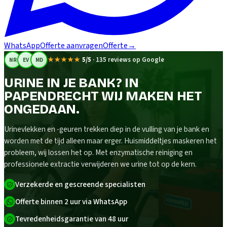
WhatsApp
Offerte aanvragen
Offerte
→
★★★★★
5/5
·
135 reviews op Google
NR
EV
MD
URINE IN JE BANK? IN
PAPENDRECHT WIJ MAKEN HET
ONGEDAAN.
Urinevlekken en -geuren trekken diep in de vulling van je bank en
worden met de tijd alleen maar erger. Huismiddeltjes maskeren het
probleem, wij lossen het op. Met enzymatische reiniging en
professionele extractie verwijderen we urine tot op de kern.
Verzekerde en gescreende specialisten
Offerte binnen 2 uur via WhatsApp
Tevredenheidsgarantie van 48 uur