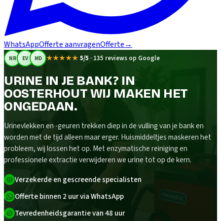
WhatsApp
Offerte aanvragen
Offerte
→
★★★★★
5/5
·
135 reviews op Google
NR
EV
MD
URINE IN JE BANK? IN
OOSTERHOUT WIJ MAKEN HET
ONGEDAAN.
Urinevlekken en -geuren trekken diep in de vulling van je bank en
worden met de tijd alleen maar erger. Huismiddeltjes maskeren het
probleem, wij lossen het op. Met enzymatische reiniging en
professionele extractie verwijderen we urine tot op de kern.
Verzekerde en gescreende specialisten
Offerte binnen 2 uur via WhatsApp
Tevredenheidsgarantie van 48 uur