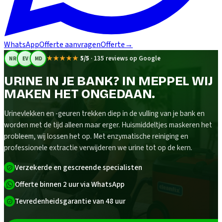
WhatsApp
Offerte aanvragen
Offerte
→
★★★★★
5/5
·
135 reviews op Google
NR
EV
MD
URINE IN JE BANK? IN MEPPEL WIJ
MAKEN HET ONGEDAAN.
Urinevlekken en -geuren trekken diep in de vulling van je bank en
worden met de tijd alleen maar erger. Huismiddeltjes maskeren het
probleem, wij lossen het op. Met enzymatische reiniging en
professionele extractie verwijderen we urine tot op de kern.
Verzekerde en gescreende specialisten
Offerte binnen 2 uur via WhatsApp
Tevredenheidsgarantie van 48 uur