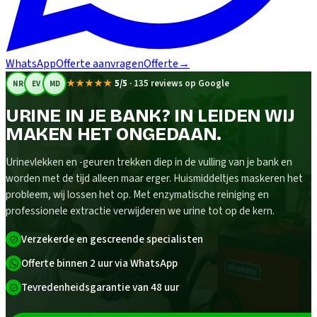
WhatsApp
Offerte aanvragen
Offerte
→
★★★★★
5/5
·
135 reviews op Google
NR
EV
MD
URINE IN JE BANK? IN LEIDEN WIJ
MAKEN HET ONGEDAAN.
Urinevlekken en -geuren trekken diep in de vulling van je bank en
worden met de tijd alleen maar erger. Huismiddeltjes maskeren het
probleem, wij lossen het op. Met enzymatische reiniging en
professionele extractie verwijderen we urine tot op de kern.
Verzekerde en gescreende specialisten
Offerte binnen 2 uur via WhatsApp
Tevredenheidsgarantie van 48 uur