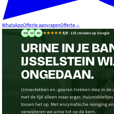
WhatsApp
Offerte aanvragen
Offerte
→
★★★★★
5/5
·
135 reviews op Google
NR
EV
MD
URINE IN JE BA
IJSSELSTEIN W
ONGEDAAN.
Urinevlekken en -geuren trekken diep in de 
met de tijd alleen maar erger. Huismiddeltje
lossen het op. Met enzymatische reiniging en
verwijderen we urine tot op de kern.