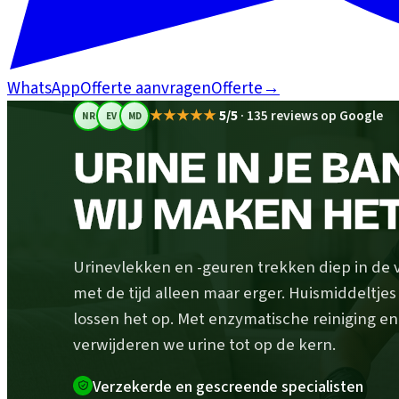
WhatsApp
Offerte aanvragen
Offerte
→
★★★★★
5/5
·
135 reviews op Google
NR
EV
MD
URINE IN JE BA
WIJ MAKEN HE
Urinevlekken en -geuren trekken diep in de 
met de tijd alleen maar erger. Huismiddeltje
lossen het op. Met enzymatische reiniging en
verwijderen we urine tot op de kern.
Verzekerde en gescreende specialisten