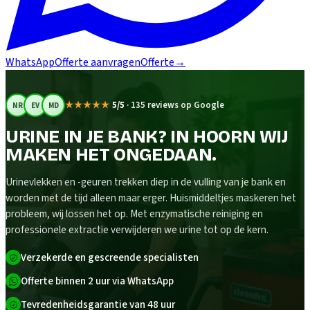
WhatsApp
Offerte aanvragen
Offerte
→
★★★★★
5/5
·
135 reviews op Google
NR
EV
MD
URINE IN JE BANK? IN HOORN WIJ
MAKEN HET ONGEDAAN.
Urinevlekken en -geuren trekken diep in de vulling van je bank en
worden met de tijd alleen maar erger. Huismiddeltjes maskeren het
probleem, wij lossen het op. Met enzymatische reiniging en
professionele extractie verwijderen we urine tot op de kern.
Verzekerde en gescreende specialisten
Offerte binnen 2 uur via WhatsApp
Tevredenheidsgarantie van 48 uur