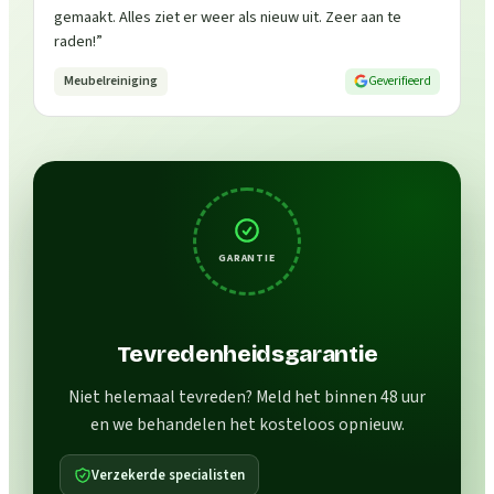
gemaakt. Alles ziet er weer als nieuw uit. Zeer aan te
raden!
”
Meubelreiniging
Geverifieerd
GARANTIE
Tevredenheidsgarantie
Niet helemaal tevreden? Meld het binnen 48 uur
en we behandelen het kosteloos opnieuw.
Verzekerde specialisten