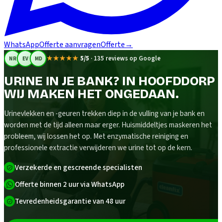
WhatsApp
Offerte aanvragen
Offerte
→
★★★★★
5/5
·
135 reviews op Google
NR
EV
MD
URINE IN JE BANK? IN HOOFDDORP
WIJ MAKEN HET ONGEDAAN.
Urinevlekken en -geuren trekken diep in de vulling van je bank en
worden met de tijd alleen maar erger. Huismiddeltjes maskeren het
probleem, wij lossen het op. Met enzymatische reiniging en
professionele extractie verwijderen we urine tot op de kern.
Verzekerde en gescreende specialisten
Offerte binnen 2 uur via WhatsApp
Tevredenheidsgarantie van 48 uur