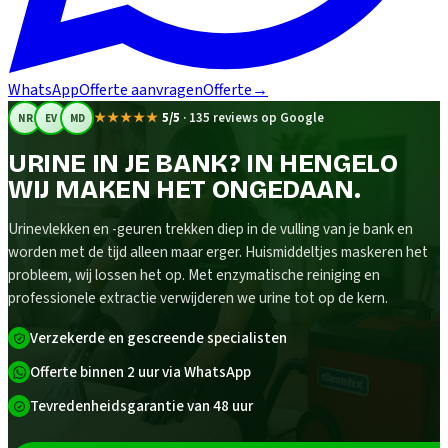
WhatsApp
Offerte aanvragen
Offerte
→
★★★★★
5/5
·
135 reviews op Google
NR
EV
MD
URINE IN JE BANK? IN HENGELO
WIJ MAKEN HET ONGEDAAN.
Urinevlekken en -geuren trekken diep in de vulling van je bank en
worden met de tijd alleen maar erger. Huismiddeltjes maskeren het
probleem, wij lossen het op. Met enzymatische reiniging en
professionele extractie verwijderen we urine tot op de kern.
Verzekerde en gescreende specialisten
Offerte binnen 2 uur via WhatsApp
Tevredenheidsgarantie van 48 uur