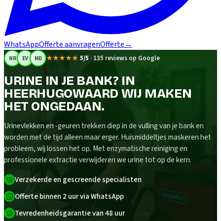
WhatsApp
Offerte aanvragen
Offerte
→
★★★★★
5/5
·
135 reviews op Google
NR
EV
MD
URINE IN JE BANK? IN
HEERHUGOWAARD WIJ MAKEN
HET ONGEDAAN.
Urinevlekken en -geuren trekken diep in de vulling van je bank en
worden met de tijd alleen maar erger. Huismiddeltjes maskeren het
probleem, wij lossen het op. Met enzymatische reiniging en
professionele extractie verwijderen we urine tot op de kern.
Verzekerde en gescreende specialisten
Offerte binnen 2 uur via WhatsApp
Tevredenheidsgarantie van 48 uur