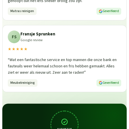
gehoopt dat het iets sneller droog zou zijn.
”
Matras reinigen
Geverifieerd
Fransje Sprunken
FS
Google review
★★★★★
“
Wat een fantastische service en top mannen die onze bank en
fauteuils weer helemaal schoon en fris hebben gemaakt. Alles
ziet er weer als nieuw uit. Zeer aan te raden!
”
Meubelreiniging
Geverifieerd
GARANTIE