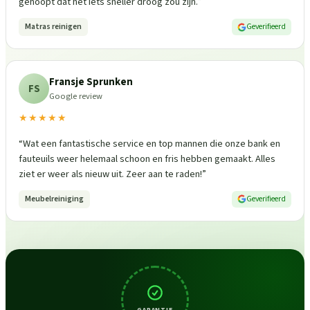
gehoopt dat het iets sneller droog zou zijn.
”
Matras reinigen
Geverifieerd
Fransje Sprunken
FS
Google review
★★★★★
“
Wat een fantastische service en top mannen die onze bank en
fauteuils weer helemaal schoon en fris hebben gemaakt. Alles
ziet er weer als nieuw uit. Zeer aan te raden!
”
Meubelreiniging
Geverifieerd
GARANTIE