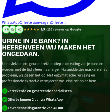
WhatsApp
Offerte aanvragen
Offerte
→
★★★★★
5/5
·
135 reviews op Google
NR
EV
MD
URINE IN JE BANK? IN
HEERENVEEN WIJ MAKEN HET
ONGEDAAN.
Urinevlekken en -geuren trekken diep in de vulling van je bank en
worden met de tijd alleen maar erger. Huismiddeltjes maskeren het
probleem, wij lossen het op. Met enzymatische reiniging en
professionele extractie verwijderen we urine tot op de kern.
Verzekerde en gescreende specialisten
Offerte binnen 2 uur via WhatsApp
Tevredenheidsgarantie van 48 uur