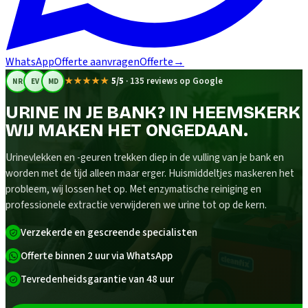
WhatsApp
Offerte aanvragen
Offerte
→
★★★★★
5/5
·
135 reviews op Google
NR
EV
MD
URINE IN JE BANK? IN HEEMSKERK
WIJ MAKEN HET ONGEDAAN.
Urinevlekken en -geuren trekken diep in de vulling van je bank en
worden met de tijd alleen maar erger. Huismiddeltjes maskeren het
probleem, wij lossen het op. Met enzymatische reiniging en
professionele extractie verwijderen we urine tot op de kern.
Verzekerde en gescreende specialisten
Offerte binnen 2 uur via WhatsApp
Tevredenheidsgarantie van 48 uur