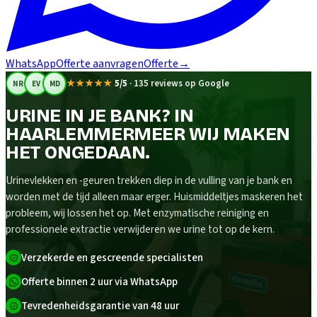
WhatsApp
Offerte aanvragen
Offerte
→
★★★★★
5/5
·
135 reviews op Google
NR
EV
MD
URINE IN JE BANK? IN
HAARLEMMERMEER WIJ MAKEN
HET ONGEDAAN.
Urinevlekken en -geuren trekken diep in de vulling van je bank en
worden met de tijd alleen maar erger. Huismiddeltjes maskeren het
probleem, wij lossen het op. Met enzymatische reiniging en
professionele extractie verwijderen we urine tot op de kern.
Verzekerde en gescreende specialisten
Offerte binnen 2 uur via WhatsApp
Tevredenheidsgarantie van 48 uur