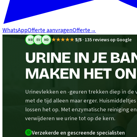
WhatsApp
Offerte aanvragen
Offerte
→
★★★★★
5/5
·
135 reviews op Google
NR
EV
MD
URINE IN JE BA
MAKEN HET ON
Urinevlekken en -geuren trekken diep in de 
met de tijd alleen maar erger. Huismiddeltje
lossen het op. Met enzymatische reiniging en
verwijderen we urine tot op de kern.
Verzekerde en gescreende specialisten