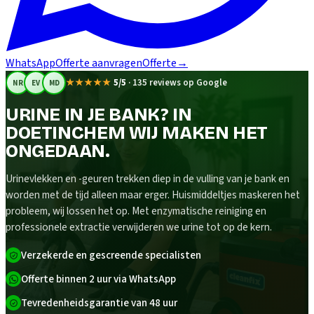
WhatsApp
Offerte aanvragen
Offerte
→
★★★★★
5/5
·
135 reviews op Google
NR
EV
MD
URINE IN JE BANK? IN
DOETINCHEM WIJ MAKEN HET
ONGEDAAN.
Urinevlekken en -geuren trekken diep in de vulling van je bank en
worden met de tijd alleen maar erger. Huismiddeltjes maskeren het
probleem, wij lossen het op. Met enzymatische reiniging en
professionele extractie verwijderen we urine tot op de kern.
Verzekerde en gescreende specialisten
Offerte binnen 2 uur via WhatsApp
Tevredenheidsgarantie van 48 uur