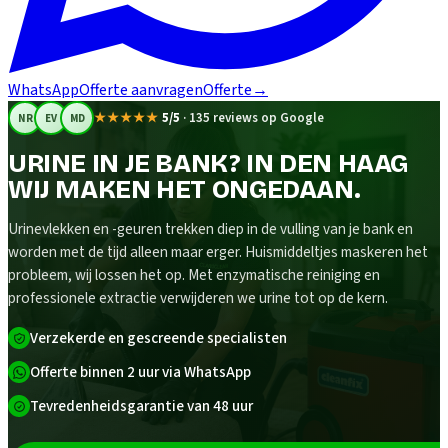
WhatsApp
Offerte aanvragen
Offerte
→
★★★★★
5/5
·
135 reviews op Google
NR
EV
MD
URINE IN JE BANK? IN DEN HAAG
WIJ MAKEN HET ONGEDAAN.
Urinevlekken en -geuren trekken diep in de vulling van je bank en
worden met de tijd alleen maar erger. Huismiddeltjes maskeren het
probleem, wij lossen het op. Met enzymatische reiniging en
professionele extractie verwijderen we urine tot op de kern.
Verzekerde en gescreende specialisten
Offerte binnen 2 uur via WhatsApp
Tevredenheidsgarantie van 48 uur