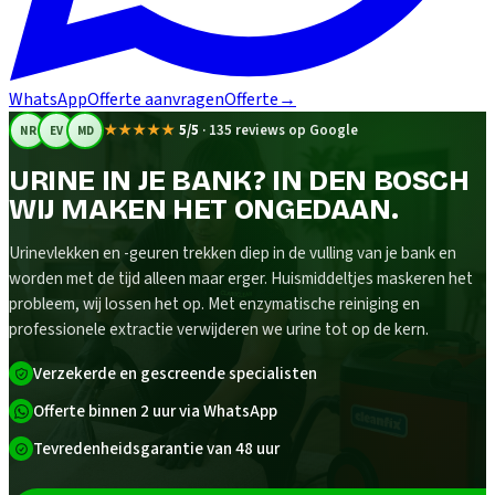
WhatsApp
Offerte aanvragen
Offerte
→
★★★★★
5/5
·
135 reviews op Google
NR
EV
MD
URINE IN JE BANK? IN DEN BOSCH
WIJ MAKEN HET ONGEDAAN.
Urinevlekken en -geuren trekken diep in de vulling van je bank en
worden met de tijd alleen maar erger. Huismiddeltjes maskeren het
probleem, wij lossen het op. Met enzymatische reiniging en
professionele extractie verwijderen we urine tot op de kern.
Verzekerde en gescreende specialisten
Offerte binnen 2 uur via WhatsApp
Tevredenheidsgarantie van 48 uur