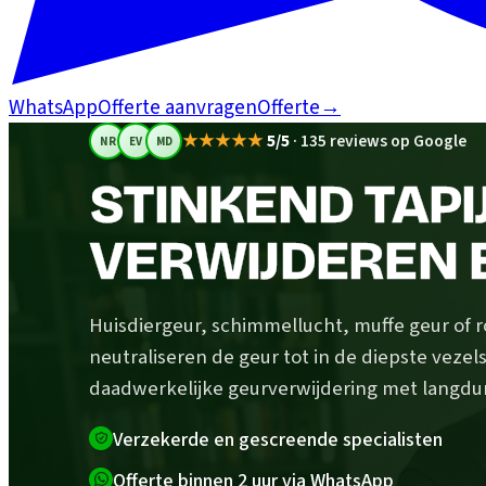
WhatsApp
Offerte aanvragen
Offerte
→
★★★★★
5/5
·
135 reviews op Google
NR
EV
MD
STINKEND TAPIJ
VERWIJDEREN 
Huisdiergeur, schimmellucht, muffe geur of roo
neutraliseren de geur tot in de diepste veze
daadwerkelijke geurverwijdering met langduri
Verzekerde en gescreende specialisten
Offerte binnen 2 uur via WhatsApp