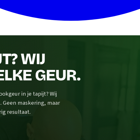
T? WIJ
ELKE GEUR.
kgeur in je tapijt? Wij
ls. Geen maskering, maar
g resultaat.