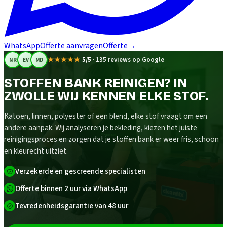
WhatsApp
Offerte aanvragen
Offerte
→
★★★★★
5/5
·
135 reviews op Google
NR
EV
MD
STOFFEN BANK REINIGEN? IN
ZWOLLE WIJ KENNEN ELKE STOF.
Katoen, linnen, polyester of een blend, elke stof vraagt om een
andere aanpak. Wij analyseren je bekleding, kiezen het juiste
reinigingsproces en zorgen dat je stoffen bank er weer fris, schoon
en kleurecht uitziet.
Verzekerde en gescreende specialisten
Offerte binnen 2 uur via WhatsApp
Tevredenheidsgarantie van 48 uur