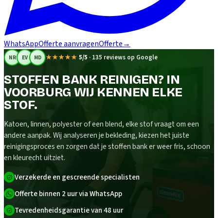
WhatsApp
Offerte aanvragen
Offerte
→
★★★★★
5/5
·
135 reviews op Google
NR
EV
MD
STOFFEN BANK REINIGEN? IN
VOORBURG WIJ KENNEN ELKE
STOF.
Katoen, linnen, polyester of een blend, elke stof vraagt om een
andere aanpak. Wij analyseren je bekleding, kiezen het juiste
reinigingsproces en zorgen dat je stoffen bank er weer fris, schoon
en kleurecht uitziet.
Verzekerde en gescreende specialisten
Offerte binnen 2 uur via WhatsApp
Tevredenheidsgarantie van 48 uur