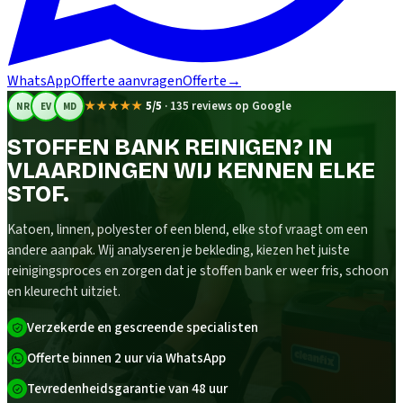
WhatsApp
Offerte aanvragen
Offerte
→
★★★★★
5/5
·
135 reviews op Google
NR
EV
MD
STOFFEN BANK REINIGEN? IN
VLAARDINGEN WIJ KENNEN ELKE
STOF.
Katoen, linnen, polyester of een blend, elke stof vraagt om een
andere aanpak. Wij analyseren je bekleding, kiezen het juiste
reinigingsproces en zorgen dat je stoffen bank er weer fris, schoon
en kleurecht uitziet.
Verzekerde en gescreende specialisten
Offerte binnen 2 uur via WhatsApp
Tevredenheidsgarantie van 48 uur