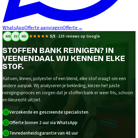
WhatsApp
Offerte aanvragen
Offerte
→
★★★★★
5/5
·
135 reviews op Google
NR
EV
MD
STOFFEN BANK REINIGEN? IN
VEENENDAAL WIJ KENNEN ELKE
STOF.
Katoen, linnen, polyester of een blend, elke stof vraagt om een
andere aanpak. Wij analyseren je bekleding, kiezen het juiste
reinigingsproces en zorgen dat je stoffen bank er weer fris, schoon
en kleurecht uitziet.
Verzekerde en gescreende specialisten
Offerte binnen 2 uur via WhatsApp
Tevredenheidsgarantie van 48 uur