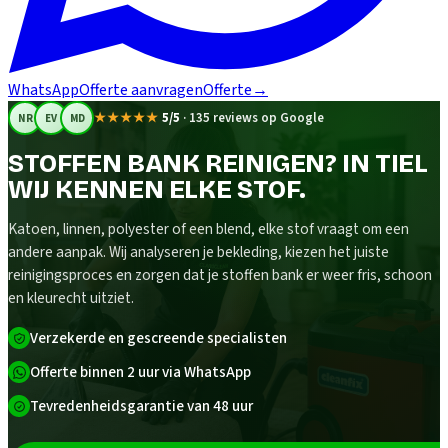
WhatsApp
Offerte aanvragen
Offerte
→
★★★★★
5/5
·
135 reviews op Google
NR
EV
MD
STOFFEN BANK REINIGEN? IN TIEL
WIJ KENNEN ELKE STOF.
Katoen, linnen, polyester of een blend, elke stof vraagt om een
andere aanpak. Wij analyseren je bekleding, kiezen het juiste
reinigingsproces en zorgen dat je stoffen bank er weer fris, schoon
en kleurecht uitziet.
Verzekerde en gescreende specialisten
Offerte binnen 2 uur via WhatsApp
Tevredenheidsgarantie van 48 uur