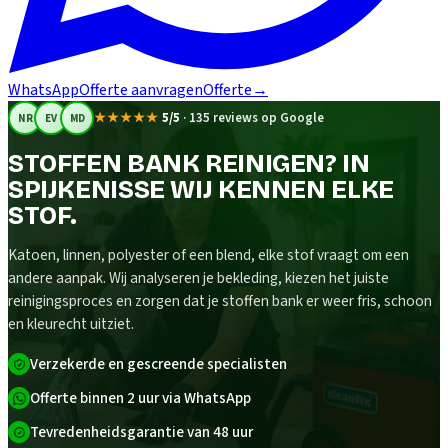
WhatsApp
Offerte aanvragen
Offerte
→
★★★★★
5/5
·
135 reviews op Google
NR
EV
MD
STOFFEN BANK REINIGEN? IN
SPIJKENISSE WIJ KENNEN ELKE
STOF.
Katoen, linnen, polyester of een blend, elke stof vraagt om een
andere aanpak. Wij analyseren je bekleding, kiezen het juiste
reinigingsproces en zorgen dat je stoffen bank er weer fris, schoon
en kleurecht uitziet.
Verzekerde en gescreende specialisten
Offerte binnen 2 uur via WhatsApp
Tevredenheidsgarantie van 48 uur