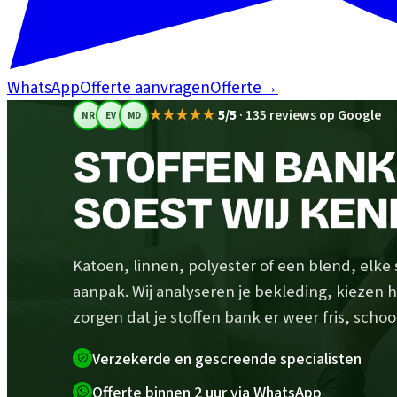
WhatsApp
Offerte aanvragen
Offerte
→
★★★★★
5/5
·
135 reviews op Google
NR
EV
MD
STOFFEN BANK 
SOEST WIJ KEN
Katoen, linnen, polyester of een blend, elke
aanpak. Wij analyseren je bekleding, kiezen h
zorgen dat je stoffen bank er weer fris, schoo
Verzekerde en gescreende specialisten
Offerte binnen 2 uur via WhatsApp