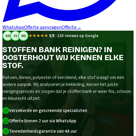
WhatsApp
Offerte aanvragen
Offerte
→
★★★★★
5/5
·
135 reviews op Google
NR
EV
MD
STOFFEN BANK REINIGEN? IN
OOSTERHOUT WIJ KENNEN ELKE
STOF.
Katoen, linnen, polyester of een blend, elke stof vraagt om een
andere aanpak. Wij analyseren je bekleding, kiezen het juiste
reinigingsproces en zorgen dat je stoffen bank er weer fris, schoon
en kleurecht uitziet.
Verzekerde en gescreende specialisten
Offerte binnen 2 uur via WhatsApp
Tevredenheidsgarantie van 48 uur