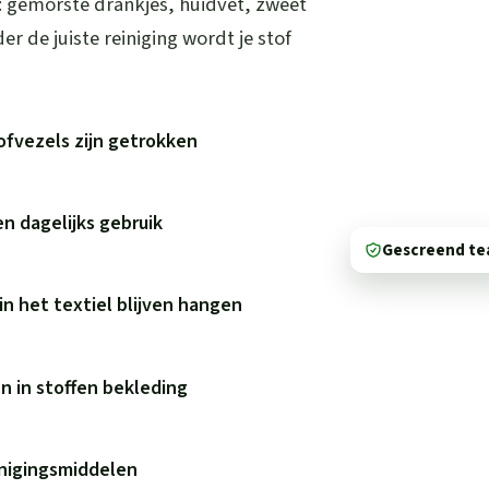
s: gemorste drankjes, huidvet, zweet
er de juiste reiniging wordt je stof
tofvezels zijn getrokken
en dagelijks gebruik
Gescreend t
in het textiel blijven hangen
n in stoffen bekleding
inigingsmiddelen