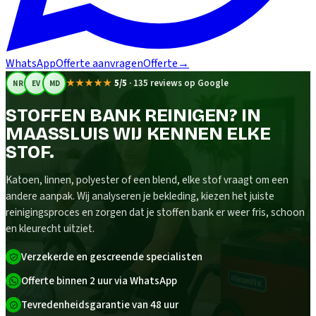
WhatsApp
Offerte aanvragen
Offerte
→
★★★★★
5/5
·
135 reviews op Google
NR
EV
MD
STOFFEN BANK REINIGEN? IN
MAASSLUIS WIJ KENNEN ELKE
STOF.
Katoen, linnen, polyester of een blend, elke stof vraagt om een
andere aanpak. Wij analyseren je bekleding, kiezen het juiste
reinigingsproces en zorgen dat je stoffen bank er weer fris, schoon
en kleurecht uitziet.
Verzekerde en gescreende specialisten
Offerte binnen 2 uur via WhatsApp
Tevredenheidsgarantie van 48 uur