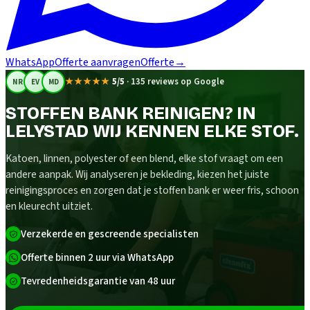
WhatsApp
Offerte aanvragen
Offerte
→
★★★★★
5/5
·
135 reviews op Google
NR
EV
MD
STOFFEN BANK REINIGEN? IN
LELYSTAD WIJ KENNEN ELKE STOF.
Katoen, linnen, polyester of een blend, elke stof vraagt om een
andere aanpak. Wij analyseren je bekleding, kiezen het juiste
reinigingsproces en zorgen dat je stoffen bank er weer fris, schoon
en kleurecht uitziet.
Verzekerde en gescreende specialisten
Offerte binnen 2 uur via WhatsApp
Tevredenheidsgarantie van 48 uur