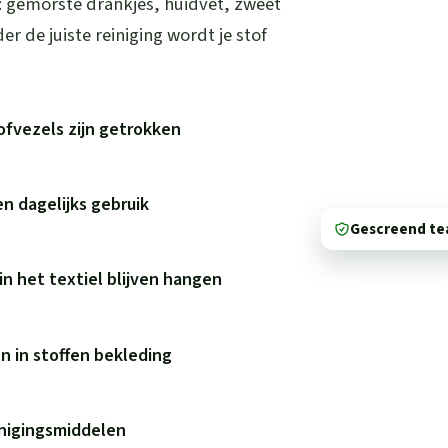
s: gemorste drankjes, huidvet, zweet
er de juiste reiniging wordt je stof
tofvezels zijn getrokken
en dagelijks gebruik
Gescreend t
in het textiel blijven hangen
n in stoffen bekleding
inigingsmiddelen