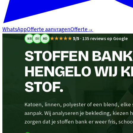
WhatsApp
Offerte aanvragen
Offerte
→
★★★★★
5/5
·
135 reviews op Google
NR
EV
MD
STOFFEN BANK 
HENGELO WIJ 
STOF.
Katoen, linnen, polyester of een blend, elke
aanpak. Wij analyseren je bekleding, kiezen h
zorgen dat je stoffen bank er weer fris, schoo