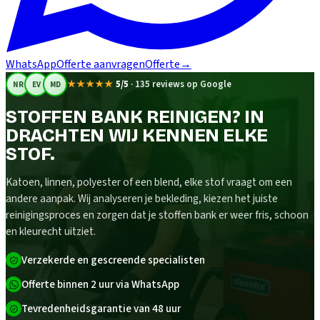
WhatsApp
Offerte aanvragen
Offerte
→
★★★★★
5/5
·
135 reviews op Google
NR
EV
MD
STOFFEN BANK REINIGEN? IN
DRACHTEN WIJ KENNEN ELKE
STOF.
Katoen, linnen, polyester of een blend, elke stof vraagt om een
andere aanpak. Wij analyseren je bekleding, kiezen het juiste
reinigingsproces en zorgen dat je stoffen bank er weer fris, schoon
en kleurecht uitziet.
Verzekerde en gescreende specialisten
Offerte binnen 2 uur via WhatsApp
Tevredenheidsgarantie van 48 uur