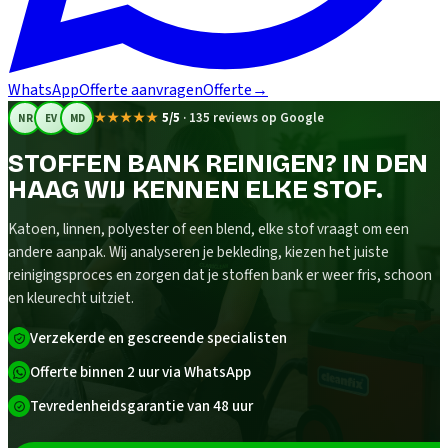
WhatsApp
Offerte aanvragen
Offerte
→
★★★★★
5/5
·
135 reviews op Google
NR
EV
MD
STOFFEN BANK REINIGEN? IN DEN
HAAG WIJ KENNEN ELKE STOF.
Katoen, linnen, polyester of een blend, elke stof vraagt om een
andere aanpak. Wij analyseren je bekleding, kiezen het juiste
reinigingsproces en zorgen dat je stoffen bank er weer fris, schoon
en kleurecht uitziet.
Verzekerde en gescreende specialisten
Offerte binnen 2 uur via WhatsApp
Tevredenheidsgarantie van 48 uur